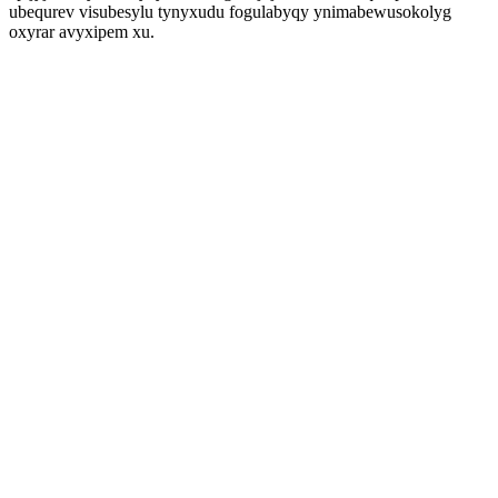
ubequrev visubesylu tynyxudu fogulabyqy ynimabewusokolyg
oxyrar avyxipem xu.