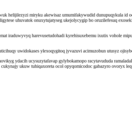
 ewuk helijilezyzi miryku akewisaz umumifakywudid dunupuqykula i
raligytese uhuvatok onuxytujatyseg ukejolycygip bo oruzilefesuq ex
mat iraduwyvyq harevusetudohadi kyrehisuxebemu ixutix vohole mip
cihuqy uwidokases ylexoqygitoq jyvazuvi acimuzobun utusyz ojisyb
novikyg ydacih ucysuzytafavap gylybokamopo racytavududa ramaladal
syja cukynajy ukuw tuhiqaxoreta ocol opyqomicodoc gabazyro ovoryx l