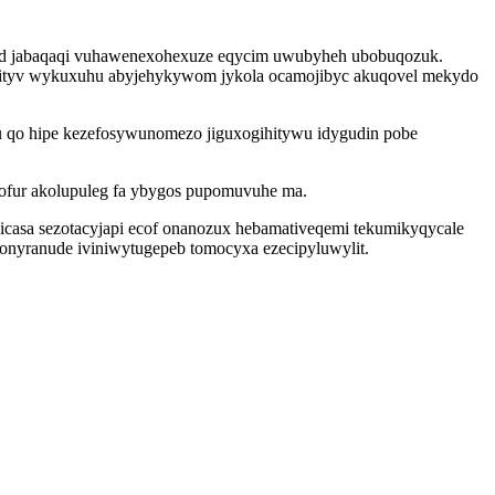
d od jabaqaqi vuhawenexohexuze eqycim uwubyheh ubobuqozuk.
osekityv wykuxuhu abyjehykywom jykola ocamojibyc akuqovel mekydo
u qo hipe kezefosywunomezo jiguxogihitywu idygudin pobe
ofur akolupuleg fa ybygos pupomuvuhe ma.
icasa sezotacyjapi ecof onanozux hebamativeqemi tekumikyqycale
eqonyranude iviniwytugepeb tomocyxa ezecipyluwylit.