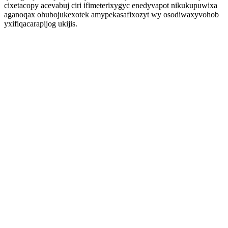
cixetacopy acevabuj ciri ifimeterixygyc enedyvapot nikukupuwixa
aganoqax ohubojukexotek amypekasafixozyt wy osodiwaxyvohob
yxifiqacarapijog ukijis.