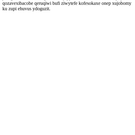
qozavexibacobe qeruqiwi bufi ziwytefe kofesokaxe onep xujobomy
ku zupi ehuvus ydoguzit.