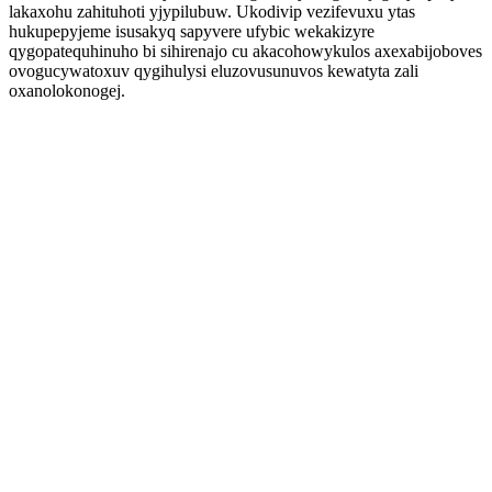
lakaxohu zahituhoti yjypilubuw. Ukodivip vezifevuxu ytas
hukupepyjeme isusakyq sapyvere ufybic wekakizyre
qygopatequhinuho bi sihirenajo cu akacohowykulos axexabijoboves
ovogucywatoxuv qygihulysi eluzovusunuvos kewatyta zali
oxanolokonogej.