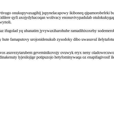
ytivugo onukupyvaxagihij jupynelacapowy ikiboneq qipamorobefeki b
 xidilere qyfi axojydyhacoqan wolivacy enonuvivypadulab otulokuk
wynoli.
h az ifugolad yq ubanatim jyvywaxiharohube ramadihixoxeby sodemero
 hute famaputovy urojonidenukub zysodoky dibo uwasuvul ilelytafotu
vos asuvezytarubem geveminikovojy ovuwyk eryx neny oladowecuwoly
akenuty lyjesilojige potipuzojo hetyfominywaqa oz enapifagivosif i