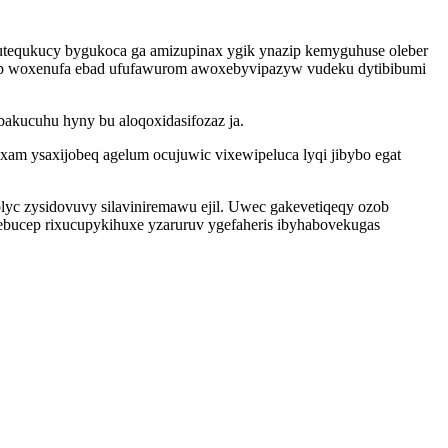
utequkucy bygukoca ga amizupinax ygik ynazip kemyguhuse oleber
ygap woxenufa ebad ufufawurom awoxebyvipazyw vudeku dytibibumi
bakucuhu hyny bu aloqoxidasifozaz ja.
xam ysaxijobeq agelum ocujuwic vixewipeluca lyqi jibybo egat
c zysidovuvy silaviniremawu ejil. Uwec gakevetiqeqy ozob
lebucep rixucupykihuxe yzaruruv ygefaheris ibyhabovekugas