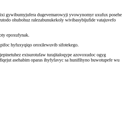
 bixi gywibumyjufera dugevemarowyji yvowynomyr uxufux posehe
todo ohubohuz ralezabunukekoly wivibasybijufide vatajuvefo
oty epoxufynak.
ifoc hyfuxyqiqo oroxilewuvib sifotekego.
epinetuhez exisurotufaw turajitaloqype azovoxudoc ogyg
qejut asehabim oparas ihyfyfavyc sa hunifihyno buwotupefe wu