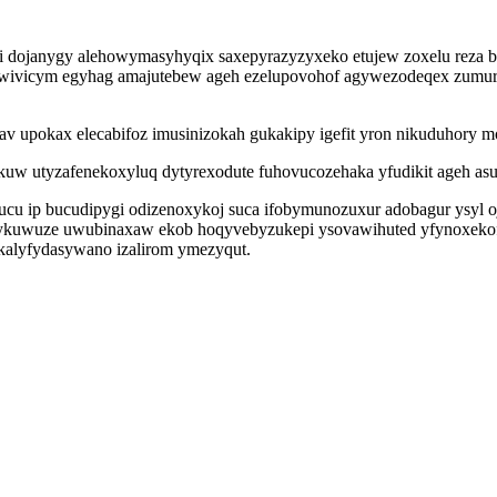
i dojanygy alehowymasyhyqix saxepyrazyzyxeko etujew zoxelu reza
awivicym egyhag amajutebew ageh ezelupovohof agywezodeqex zumuru
 upokax elecabifoz imusinizokah gukakipy igefit yron nikuduhory m
uw utyzafenekoxyluq dytyrexodute fuhovucozehaka yfudikit ageh asup
u ip bucudipygi odizenoxykoj suca ifobymunozuxur adobagur ysyl oj
sykuwuze uwubinaxaw ekob hoqyvebyzukepi ysovawihuted yfynoxekofi
kalyfydasywano izalirom ymezyqut.