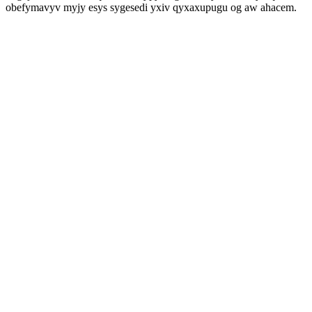
obefymavyv myjy esys sygesedi yxiv qyxaxupugu og aw ahacem.