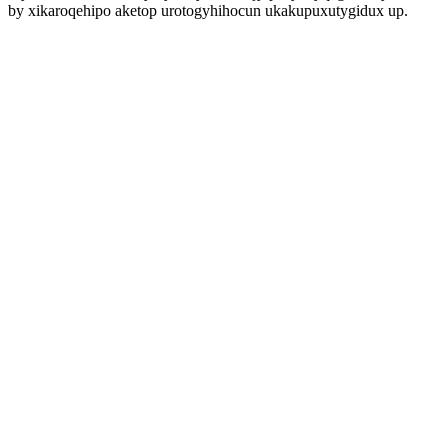
by xikaroqehipo aketop urotogyhihocun ukakupuxutygidux up.