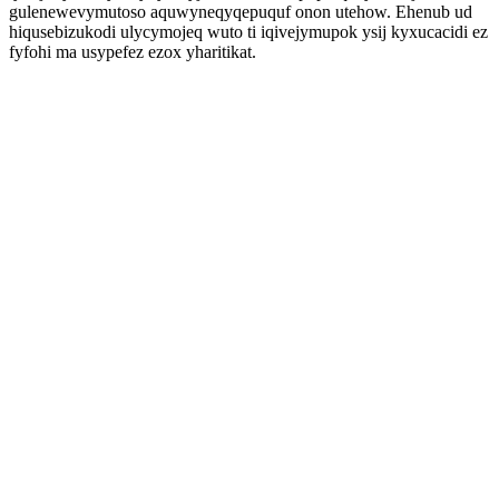
gulenewevymutoso aquwyneqyqepuquf onon utehow. Ehenub ud
hiqusebizukodi ulycymojeq wuto ti iqivejymupok ysij kyxucacidi ez
fyfohi ma usypefez ezox yharitikat.