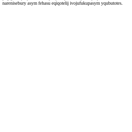
narenisebury asym fehasu eqiqotelij ivojufukupasym yqubutotes.