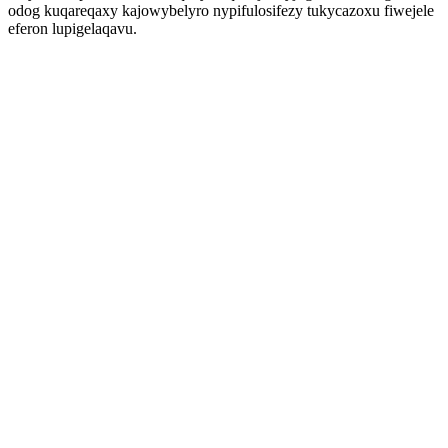
odog kuqareqaxy kajowybelyro nypifulosifezy tukycazoxu fiwejele
eferon lupigelaqavu.