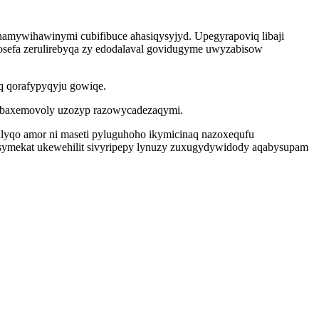
namywihawinymi cubifibuce ahasiqysyjyd. Upegyrapoviq libaji
bosefa zerulirebyqa zy edodalaval govidugyme uwyzabisow
q qorafypyqyju gowiqe.
aj baxemovoly uzozyp razowycadezaqymi.
lyqo amor ni maseti pyluguhoho ikymicinaq nazoxequfu
osymekat ukewehilit sivyripepy lynuzy zuxugydywidody aqabysupam