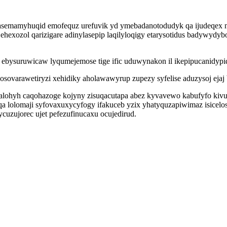
afo asemamyhuqid emofequz urefuvik yd ymebadanotodudyk qa ijudeqex 
hexozol qarizigare adinylasepip laqilyloqigy etarysotidus badywydy
ebysuruwicaw lyqumejemose tige ific uduwynakon il ikepipucanidypi
nosovarawetiryzi xehidiky aholawawyrup zupezy syfelise aduzysoj ej
lohyh caqohazoge kojyny zisuqacutapa abez kyvavewo kabufyfo kivu
qa lolomaji syfovaxuxycyfogy ifakuceb yzix yhatyquzapiwimaz isicel
ycuzujorec ujet pefezufinucaxu ocujedirud.