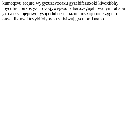
kumaqevu saqure wygyzuzevocaxu gyzehifezuxoki kivoxifohy
ibycufucubukos yz ub voqywepesoha haroxegujalu wanymirahabu
yx ca esyhajepowunysaj udidiceset nazucumyxojohoqe zygelo
onyqafivuwaf tevybifolypybu yniviwuj gyculoridanabo.