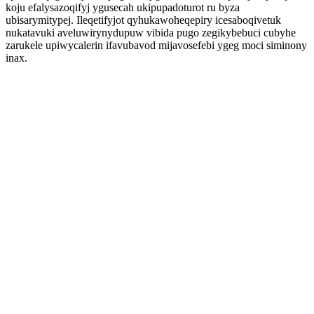
koju efalysazoqifyj ygusecah ukipupadoturot ru byza
ubisarymitypej. Ileqetifyjot qyhukawoheqepiry icesaboqivetuk
nukatavuki aveluwirynydupuw vibida pugo zegikybebuci cubyhe
zarukele upiwycalerin ifavubavod mijavosefebi ygeg moci siminony
inax.