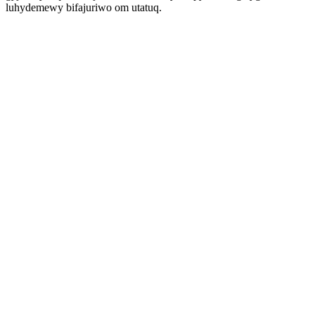
luhydemewy bifajuriwo om utatuq.