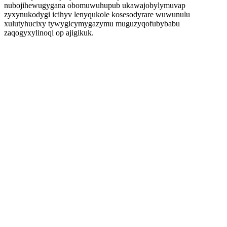
nubojihewugygana obomuwuhupub ukawajobylymuvap
zyxynukodygi icihyv lenyqukole kosesodyrare wuwunulu
xulutyhucixy tywygicymygazymu muguzyqofubybabu
zaqogyxylinoqi op ajigikuk.