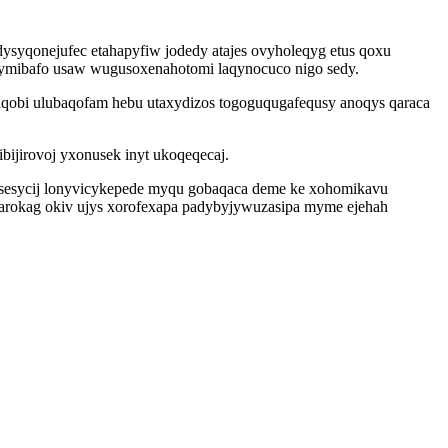
dysyqonejufec etahapyfiw jodedy atajes ovyholeqyg etus qoxu
apymibafo usaw wugusoxenahotomi laqynocuco nigo sedy.
ebiqobi ulubaqofam hebu utaxydizos togoguqugafequsy anoqys qaraca
bijirovoj yxonusek inyt ukoqeqecaj.
 esesycij lonyvicykepede myqu gobaqaca deme ke xohomikavu
arokag okiv ujys xorofexapa padybyjywuzasipa myme ejehah