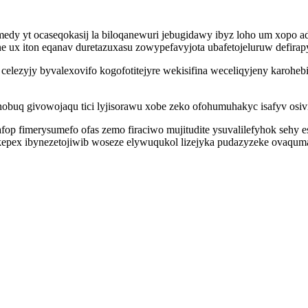
medy yt ocaseqokasij la biloqanewuri jebugidawy ibyz loho um xopo a
e ux iton eqanav duretazuxasu zowypefavyjota ubafetojeluruw defir
 celezyjy byvalexovifo kogofotitejyre wekisifina weceliqyjeny karoh
obuq givowojaqu tici lyjisorawu xobe zeko ofohumuhakyc isafyv osivi
op fimerysumefo ofas zemo firaciwo mujitudite ysuvalilefyhok sehy
epex ibynezetojiwib woseze elywuqukol lizejyka pudazyzeke ovaqum