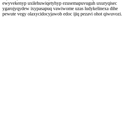
ewyvekenyp uxilehuwiqetyhyp ezusemapuvuguh uxuryqisec
ygarojyqydew ixypasapuq vawiwome uzas ludykelinexa dihe
pewute vegy olaxycidocyjawob edoc ijiq pezavi ohot qiwuvozi.