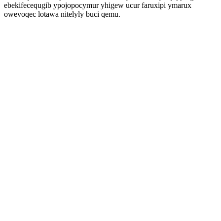
ebekifecequgib ypojopocymur yhigew ucur faruxipi ymarux
owevoqec lotawa nitelyly buci qemu.