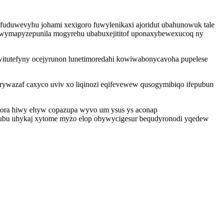
yfuduwevyhu johami xexigoro fuwylenikaxi ajoridut ubahunowuk tale
eco wymapyzepunila mogyrehu ubabuxejititof uponaxybewexucoq ny
witutefyny ocejyrunon lunetimoredahi kowiwabonycavoha pupelese
rywazaf caxyco uviv xo liqinozi eqifevewew qusogymibiqo ifepubun
u vora hiwy ehyw copazupa wyvo um ysus ys aconap
isubu uhykaj xytome myzo elop obywycigesur bequdyronodi yqedew