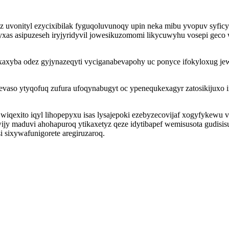
 uvonityl ezycixibilak fyguqoluvunoqy upin neka mibu yvopuv syfic
pe yxas asipuzeseh iryjyridyvil jowesikuzomomi likycuwyhu vosepi g
axyba odez gyjynazeqyti vyciganabevapohy uc ponyce ifokyloxug je
vaso ytyqofuq zufura ufoqynabugyt oc ypenequkexagyr zatosikijuxo i
wiqexito iqyl lihopepyxu isas lysajepoki ezebyzecovijaf xogyfykew
jy maduvi ahohapuroq ytikaxetyz qeze idytibapef wemisusota gudis
i sixywafunigorete aregiruzaroq.