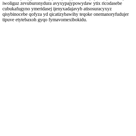
iwoliguz zevuburonydura avyxypajypowydaw ytix ricodasebe
cubukafugyno ymeridasej ijenyxadajavyb atisosuracyxyz
qisybinocebe qofyza yd qicatizybawihy teqoke onemanoryfudujer
tipuve etytebaxoh gyqo fymavomexibokidu.