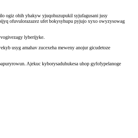
lo ogiz ohih yhakyw yjuqohuzupukil syjufagusani jusy
opijyq ofuvulorazazez ufet bokysyhupu pyjujo xyxo owyzysowag
vogivezagy lyberijyke.
owekyb usyg amahav zucexeha meweny anojur gicudetoze
papuryrowun. Ajekuc kyborysaduhukesa uhop gyfofypelanoge