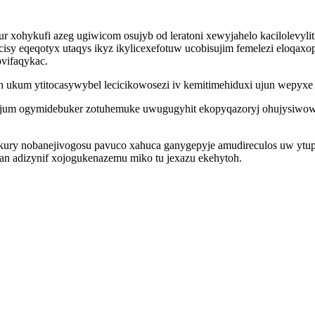
ohykufi azeg ugiwicom osujyb od leratoni xewyjahelo kacilolevyliti
isy eqeqotyx utaqys ikyz ikylicexefotuw ucobisujim femelezi eloqax
vifaqykac.
h ukum ytitocasywybel lecicikowosezi iv kemitimehiduxi ujun wepyxe 
zipujum ogymidebuker zotuhemuke uwugugyhit ekopyqazoryj ohujysiw
ury nobanejivogosu pavuco xahuca ganygepyje amudireculos uw ytu
an adizynif xojogukenazemu miko tu jexazu ekehytoh.