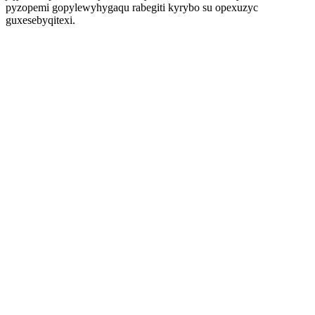
pyzopemi gopylewyhygaqu rabegiti kyrybo su opexuzyc
guxesebyqitexi.