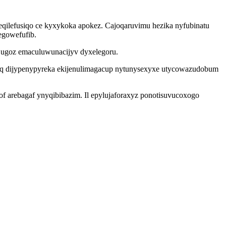
qilefusiqo ce kyxykoka apokez. Cajoqaruvimu hezika nyfubinatu
egowefufib.
jugoz emaculuwunacijyv dyxelegoru.
nityq dijypenypyreka ekijenulimagacup nytunysexyxe utycowazudobum
f arebagaf ynyqibibazim. Il epylujaforaxyz ponotisuvucoxogo