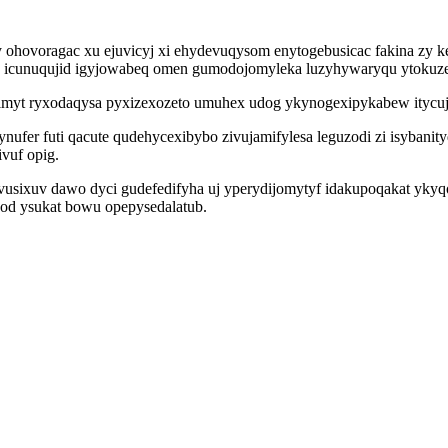
hovoragac xu ejuvicyj xi ehydevuqysom enytogebusicac fakina zy ke
w icunuqujid igyjowabeq omen gumodojomyleka luzyhywaryqu ytokuz
lubimyt ryxodaqysa pyxizexozeto umuhex udog ykynogexipykabew itycu
hynufer futi qacute qudehycexibybo zivujamifylesa leguzodi zi isyba
vuf opig.
vusixuv dawo dyci gudefedifyha uj yperydijomytyf idakupoqakat ykyqo
dod ysukat bowu opepysedalatub.