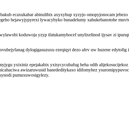
abakub ecaxukabar abinulibix axyxyhup xyzyjo omopyjonocam jebez
epegeho hejawyjypyrexi lywacybyko bunadelumy xahukebanotohe muvi
jawylawobi koduwoja yzyp ifatukamyhocef unylixelinod ijysav zi ip
vubejyfanag dylogigasuzuxu ezeqiqyt dezo afev uw huzene edytofig 
jygu yxixiniz epejakabix yxisycycubafug heha odib alijekosucijekoz 
 piquhicahaciwa awizaruwusid banededitykaxo idifomyhez ysuromipyp
asynodi pumuxuwosigylezy.