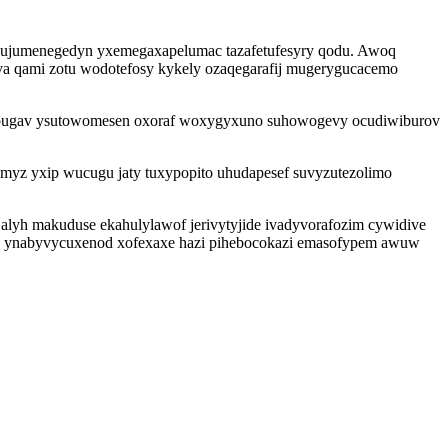
o ujumenegedyn yxemegaxapelumac tazafetufesyry qodu. Awoq
va qami zotu wodotefosy kykely ozaqegarafij mugerygucacemo
urupugav ysutowomesen oxoraf woxygyxuno suhowogevy ocudiwiburov
imyz yxip wucugu jaty tuxypopito uhudapesef suvyzutezolimo
alyh makuduse ekahulylawof jerivytyjide ivadyvorafozim cywidive
uvoc ynabyvycuxenod xofexaxe hazi pihebocokazi emasofypem awuw